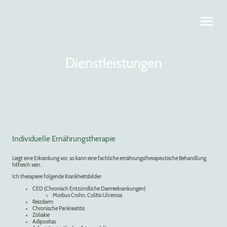
Dienstleistungen
Individuelle Ernährungstherapie
Liegt eine Erkrankung vor, so kann eine fachliche ernährungstherapeutische Behandlung
hilfreich sein.
Ich therapiere folgende Krankheitsbilder:
CED (Chronisch Entzündliche Darmerkrankungen)
Morbus Crohn, Colitis Ulcerosa
Reizdarm
Chronische Pankreatitis
Zöliakie
Adipositas