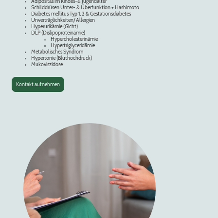
Adipositas im Kindes-& Jugendalter
Schilddrüsen Unter- & Überfunktion + Hashimoto
Diabetes mellitus Typ 1, 2 & Gestationsdiabetes
Unverträglichkeiten/ Allergien
Hyperurikämie (Gicht)
DLP (Dislipoproteinämie)
Hypercholesterinämie
Hypertriglyceridämie
Metabolisches Syndrom
Hypertonie (Bluthochdruck)
Mukoviszidose
Kontakt aufnehmen