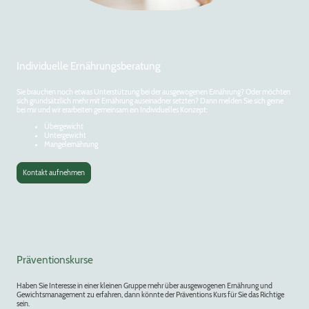
Individuelle Ernährungsberatung
Sie brauchen noch etwas Unterstützung bei der ausgewogenen Ernährung? Oder möchten
sich grundsätzlich mehr mit Ernährung auseinadner setzten? Dann melden Sie sich gerne
bei mir und wir erarbeiten gemeinsam ein Individuelles Konzept:
Übergewicht
Untergewicht
Mangelernährung
Kontakt aufnehmen
Präventionskurse
Haben Sie Interesse in einer kleinen Gruppe mehr über ausgewogenen Ernährung und
Gewichtsmanagement zu erfahren, dann könnte der Präventions Kurs für Sie das Richtige
sein.